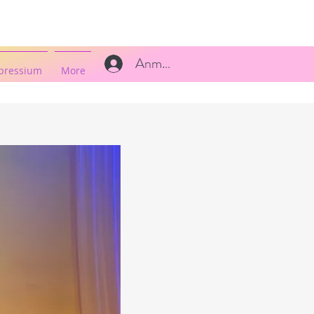
Anmelden
pressium
More