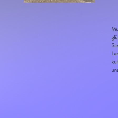
Mu
glü
Sie
Ler
kul
un