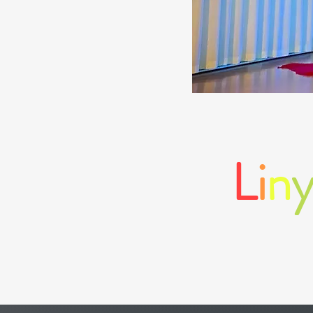
L
i
n