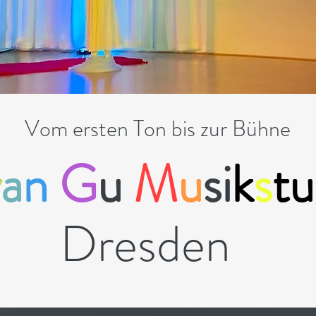
Vom ersten Ton bis zur Bühne
y
a
n
G
u
M
u
si
k
s
tu
Dresden