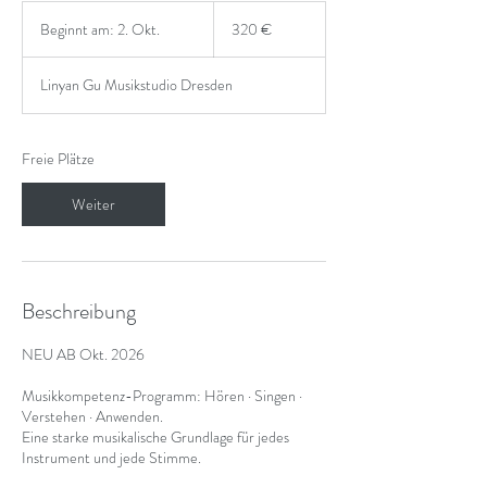
320
Euro
Beginnt am: 2. Okt.
B
320 €
e
g
Linyan Gu Musikstudio Dresden
i
n
n
t
Freie Plätze
a
m
Weiter
:
2
.
O
k
Beschreibung
t
.
NEU AB Okt. 2026
Musikkompetenz-Programm: Hören · Singen ·
Verstehen · Anwenden.
Eine starke musikalische Grundlage für jedes
Instrument und jede Stimme.