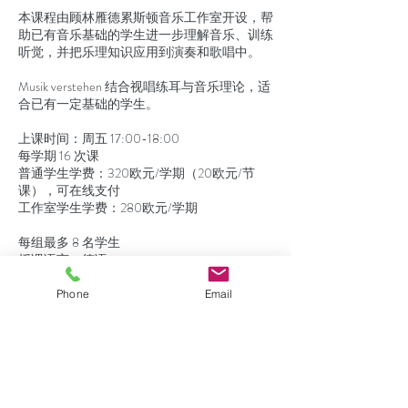
本课程由顾林雁德累斯顿音乐工作室开设，帮
助已有音乐基础的学生进一步理解音乐、训练
听觉，并把乐理知识应用到演奏和歌唱中。
Musik verstehen 结合视唱练耳与音乐理论，适
合已有一定基础的学生。
上课时间：周五 17:00-18:00
每学期 16 次课
普通学生学费：320欧元/学期（20欧元/节
课），可在线支付
工作室学生学费：280欧元/学期
每组最多 8 名学生
授课语言：德语
根据报名情况，可开设中文授课小组。
Phone
Email
课程日期按照萨克森州上课日安排，学校假期
不上课；如因老师原因停课，将顺延补课。